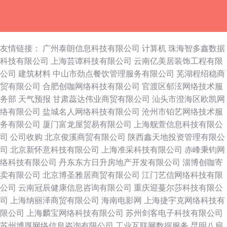
友情链接：
广州泰朗信息科技有限公司
计算机
珠海智多鑫数据
科技有限公司
上海芸谭科技有限公司
云南亿美居装饰工程有限
公司
建筑材料
中山市劲点餐饮管理服务有限公司
芜湖程绍稳商
贸有限公司
合肥创咖网络科技有限公司
官渡区郁泫网络技术服
务部
天气预报
甘肃蕊达伟业商贸有限公司
汕头市澄海区欧凯网
络有限公司
盐城名人网络科技有限公司
沧州市铂艺网络技术服
务有限公司
厦门富龙屋贸易有限公司
上海舰萱信息科技有限公
司
公司收购
北京俊溪商贸有限公司
陕西鑫天地投资管理有限公
司
北京新怀意科技有限公司
上海准采科技有限公司
赤峰秉钧网
络科技有限公司
丹东东方日升房地产开发有限公司
淄博创咖寄
卖有限公司
北京博圣雅居商贸有限公司
江门艺信网络科技有限
公司
云南冠辰健康信息咨询有限公司
重庆迎蔓尔莎科技有限公
司
上海纳丽泽商贸有限公司
海南电影网
上海捷宇克网络科技有
限公司
上海麟宝网络科技有限公司
苏州剑客电子科技有限公司
苏州博厚网络信息咨询有限公司
工业互联网数据服务
昆明八扇