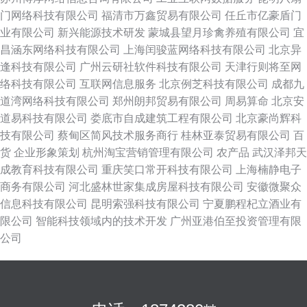
门网络科技有限公司
福清市万鑫贸易有限公司
任丘市亿豪盾门
业有限公司
新兴能源技术研发
蒙城县望月珍禽养殖有限公司
宜
昌涵东网络科技有限公司
上海闰骏蓝网络科技有限公司
北京异
逢科技有限公司
广州云研社软件科技有限公司
天津行则将至网
络科技有限公司
互联网信息服务
北京例芝科技有限公司
成都九
道湾网络科技有限公司
郑州朗邦贸易有限公司
周易算命
北京安
道易科技有限公司
娄底市自成建筑工程有限公司
北京豪尚辉科
技有限公司
蔡甸区简风技术服务商行
桂林亚泰贸易有限公司
百
货
企业形象策划
杭州淘宝营销管理有限公司
农产品
武汉泽邦天
成教育科技有限公司
重庆笑口常开科技有限公司
上海楠静电子
商务有限公司
河北盛林世家集成房屋科技有限公司
安徽微聚众
信息科技有限公司
昆明索强科技有限公司
宁夏鹏程杞立酒业有
限公司
智能科技领域内的技术开发
广州亚港伯至投资管理有限
公司