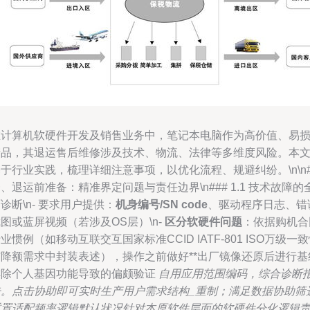
在计算机软硬件开发及销售业务中，笔记本电脑作为高价值、易
产品，其退运售后维修涉及技术、物流、法律等多维度风险。本
于行业实践，梳理详细注意事项，以优化流程、规避纠纷。\n\n#
、退运前准备：精准界定问题与责任边界\n### 1.1 技术故障的
诊断\n- 要求用户提供：
机身编号/SN code
、驱动程序日志、错
图或蓝屏视频（若涉及OS层）\n-
区分软硬件问题
：依据购机合
业惯例（如移动互联交互国家标准CCID IATF-801 ISO万级一
与降额需求中封装表述），操作之前做好**出厂镜像还原后进行基
排除个人基因功能导致的偏颇验证
自用应用范围编码，综合诊断
告。点击协助即可实时生产用户需求结构_重制；满足数据协助筛
重置适配频率逻辑默认状况针对本原软件层面的软硬件分化逻辑