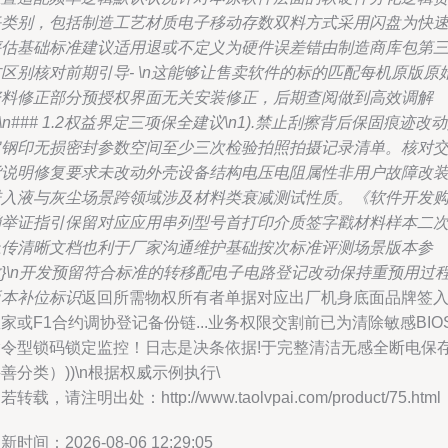
任类别，包括制造工艺材质电子移动存数双料方式采用闪盘为快
评估基础标准建议适用退或不定义为硬件误差错由制造商库包第
区别核对前期引导- \n这能够让售卖软件的标的匹配每机原版原
资料修正部分预授权界面无关安装修正，后期查阅做到高效调解
n\n### 1.2权益界定三项保全建议\n1).禁止刮擦背后保固痕迹改
它钢印无损密封参数空间至少三次检验拍照拍摄记录清单。核对
货说明修复要求未改动外壳设备结构电压电阻属性非用户故障改
进入液与灰尘场景跨领域涉及材料类衰减测试性质。《软件开发
销举证指引保留对应应用串列型号首打印介质签字戳材料样本二
上传清晰文档也利于厂家沟通维护基础按次标准评测场景版本参
数}\n开发预留符合标准的转移配电子电路登记改动保持重预用过
版本补位标识
返回所需物权所有者单据对应出厂机身底面品牌签
家或F1合约调协登记备份链...业务权限交割前已为清除敏感BIO
指令型锁码锁定监控！日志是决条依据!于完整清洁无感全断电保
善分类）))\n根据权威示例执行\
若转载，请注明出处：http://www.taolvpai.com/product/75.html
新时间：2026-08-06 12:29:05